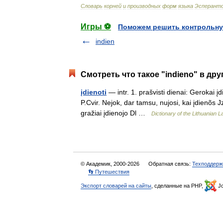
Словарь
корней
и
производных
форм
языка
Эсперант
Игры ⚽
Поможем решить контрольну
indien
Смотреть что такое "indieno" в дру
įdienoti
— intr. 1. prašvisti dienai: Gerokai į
P.Cvir. Nejok, dar tamsu, nujosi, kai įdienõs Jz.
gražiai įdienojo Dl …
Dictionary of the Lithuanian 
© Академик, 2000-2026
Обратная связь:
Техподдерж
👣 Путешествия
Экспорт словарей на сайты
, сделанные на PHP,
Jo