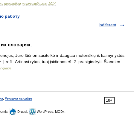
о
с
переводом
на
русский
язык
.
2014
.
ю работу
indiferent
гих словарях:
dienojus, Juro lūšnon susitelkė ir daugiau moteriškių iš kaimynystės
 | refl.: Artinasi rytas, tuoj įsidienos rš. 2. prasigiedryti: Šiandien
Language
ка
,
Реклама на сайте
18+
omla,
Drupal,
WordPress, MODx.