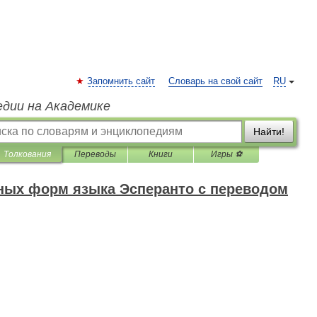
Запомнить сайт
Словарь на свой сайт
RU
едии на Академике
Найти!
Толкования
Переводы
Книги
Игры ⚽
дных форм языка Эсперанто с переводом