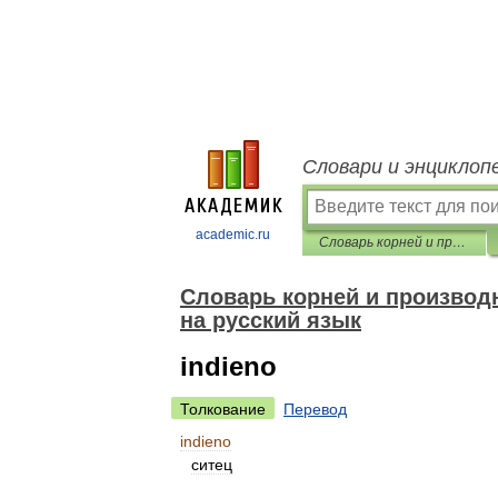
Словари и энциклоп
academic.ru
Словарь корней и производных форм языка Эсперанто с переводом на русский язык
Словарь корней и произво
на русский язык
indieno
Толкование
Перевод
indieno
ситец